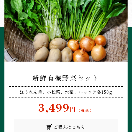
新鮮有機野菜セット
ほうれん草、小松菜、水菜、ルッコラ
各150g
3,499
円
（税込）
ご購入はこちら